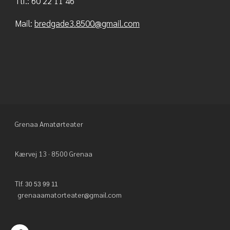
Tlf.: 60 22 11 46
Mail:
bredgade3.8500@gmail.com
Grenaa Amatørteater
Kærvej 13 · 8500 Grenaa
Tlf.
30 53 99 11
grenaaamatorteater@gmail.com